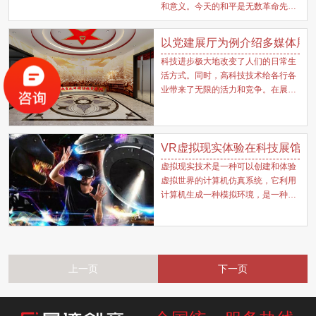
和意义。今天的和平是无数革命先烈
用生命和鲜血换来的，修建战争纪念
馆，是让我们每一位中国人，尤其是
以党建展厅为例介绍多媒体展厅
年轻一代，铭记历史，勿忘国耻。以
科技进步极大地改变了人们的日常生
史为鉴，可以知兴替。
活方式。同时，高科技技术给各行各
业带来了无限的活力和竞争。在展厅
设计方面，展览领域的科技进步提高
了顾客对展厅的视觉和审美需求。
VR虚拟现实体验在科技展馆中
虚拟现实技术是一种可以创建和体验
虚拟世界的计算机仿真系统，它利用
计算机生成一种模拟环境，是一种多
源信息融合的、交互式的三维动态视
景和实体行为的系统仿真使用户沉浸
到该环境中。
上一页
下一页