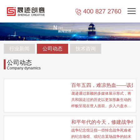
400 827 2760
行业新闻
公司动态
技术咨询
公司动态
Company dynamics
百年五四，难凉热血——该如
晟迹通过新颖的多媒体展示形式，将
共和国走过的历史以更加形象生动的
样貌呈现在世人面前。步入六盘水国
防教育展馆的序厅，精致的浮雕墙跃
然于眼前，历史的长河中那些为了民
和平年代的今天，修建战争纪
族解放、人民自由抛头颅、洒热血的
战争纪念馆泛指一些悼念战争死难者
志士仁人，被记录在此供后世敬仰。
的纪念场馆、或纪念某场战争的始末