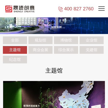
400 827 2760
全部
规划馆
博物馆
企业馆
主题馆
商业会展
综合展示
党建馆
纪念馆
主题馆